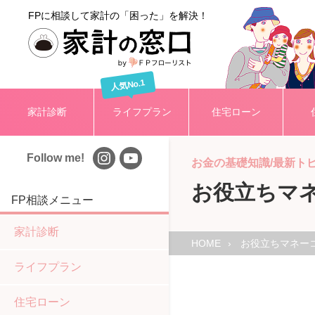
FPに相談して家計の「困った」を解決！
人気No.1
家計診断
ライフプラン
住宅ローン
Follow me!
お金の基礎知識/最新ト
お役立ちマ
FP相談メニュー
家計診断
HOME
お役立ちマネー
ライフプラン
住宅ローン