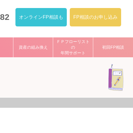
482
オンラインFP相談も
FP相談のお申し込み
ＦＰフローリスト
資産の組み換え
の
初回FP相談
年間サポート