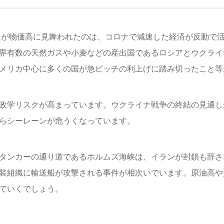
界中が物価高に見舞われたのは、コロナで減速した経済が反動で
界有数の天然ガスや小麦などの産出国であるロシアとウクライ
メリカ中心に多くの国が急ピッチの利上げに踏み切ったこと等
政学リスクが高まっています。ウクライナ戦争の終結の見通し
らシーレーンが危うくなっています。
タンカーの通り道であるホルムズ海峡は、イランが封鎖も辞さ
装組織に輸送船が攻撃される事件が相次いでいます。原油高や
ていくでしょう。