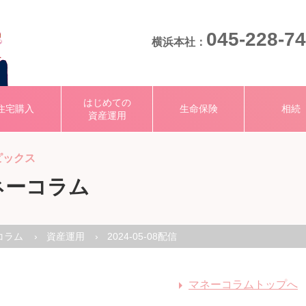
045-228-7
横浜本社：
はじめての
住宅購入
生命保険
相続
資産運用
ピックス
ネーコラム
コラム
資産運用
2024-05-08配信
マネーコラムトップへ