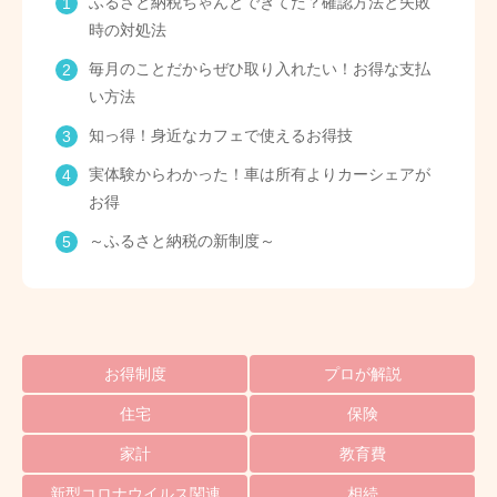
ふるさと納税ちゃんとできてた？確認方法と失敗
時の対処法
毎月のことだからぜひ取り入れたい！お得な支払
い方法
知っ得！身近なカフェで使えるお得技
実体験からわかった！車は所有よりカーシェアが
お得
～ふるさと納税の新制度～
お得制度
プロが解説
住宅
保険
家計
教育費
新型コロナウイルス関連
相続