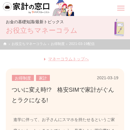
お金の基礎知識/最新トピックス
お役立ちマネーコラム
home
お役立ちマネーコラム
お得制度
2021-03-19配信
マネーコラムトップへ
2021-03-19
お得制度
家計
ついに変え時!? 格安SIMで家計がぐん
とラクになる!
進学に伴って、お子さんにスマホを持たせるというご家